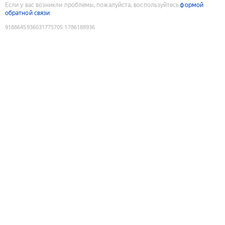
Если у вас возникли проблемы, пожалуйста, воспользуйтесь
формой
обратной связи
9188645936031775705
:
1786188936