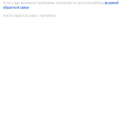
Если у вас возникли проблемы, пожалуйста, воспользуйтесь
формой
обратной связи
9187312064212513465
:
1786169059