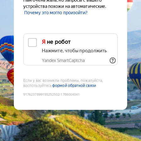
Нам очень жаль, но запросы с вашего
устройства похожи на автоматические.
Почему это могло произойти?
Я не робот
Нажмите, чтобы продолжить
Yandex SmartCaptcha
Если у вас возникли проблемы, пожалуйста,
воспользуйтесь
формой обратной связи
9176237899195252502
:
1786004041