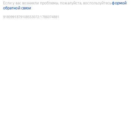
Если у вас возникли проблемы, пожалуйста, воспользуйтесь
формой
обратной связи
9180991879108553072
:
1786074881