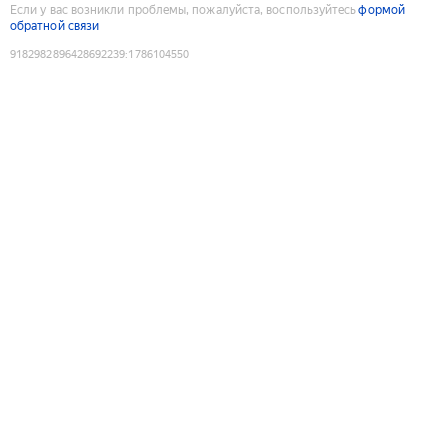
Если у вас возникли проблемы, пожалуйста, воспользуйтесь
формой
обратной связи
9182982896428692239
:
1786104550