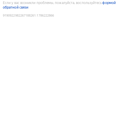
Если у вас возникли проблемы, пожалуйста, воспользуйтесь
формой
обратной связи
9190922982267188261
:
1786222866