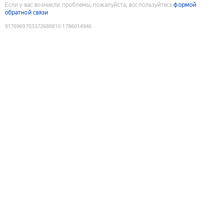
Если у вас возникли проблемы, пожалуйста, воспользуйтесь
формой
обратной связи
9176969703372688810
:
1786014946