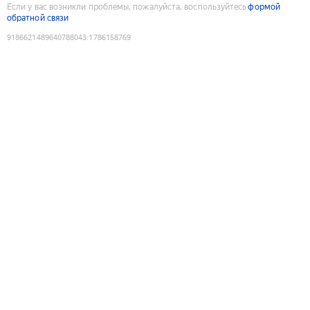
Если у вас возникли проблемы, пожалуйста, воспользуйтесь
формой
обратной связи
9186621489640788043
:
1786158769