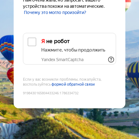
Нам очень жаль, но запросы с вашего
устройства похожи на автоматические.
Почему это могло произойти?
Я не робот
Нажмите, чтобы продолжить
Yandex SmartCaptcha
Если у вас возникли проблемы, пожалуйста,
воспользуйтесь
формой обратной связи
9198430165804433246
:
1786334732