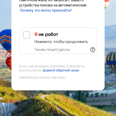
Нам очень жаль, но запросы с вашего
устройства похожи на автоматические.
Почему это могло произойти?
Я не робот
Нажмите, чтобы продолжить
Yandex SmartCaptcha
Если у вас возникли проблемы, пожалуйста,
воспользуйтесь
формой обратной связи
9185788822251433144
:
1786146361