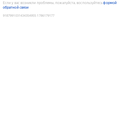
Если у вас возникли проблемы, пожалуйста, воспользуйтесь
формой
обратной связи
9187991031434354955
:
1786179177