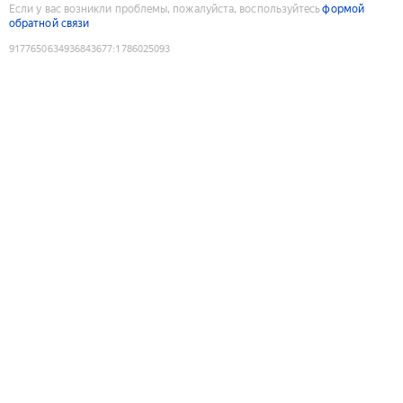
Если у вас возникли проблемы, пожалуйста, воспользуйтесь
формой
обратной связи
9177650634936843677
:
1786025093