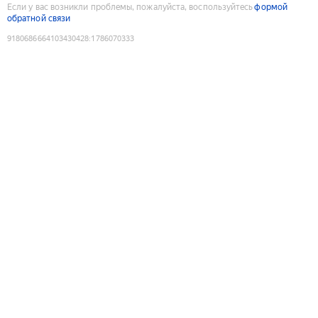
Если у вас возникли проблемы, пожалуйста, воспользуйтесь
формой
обратной связи
9180686664103430428
:
1786070333