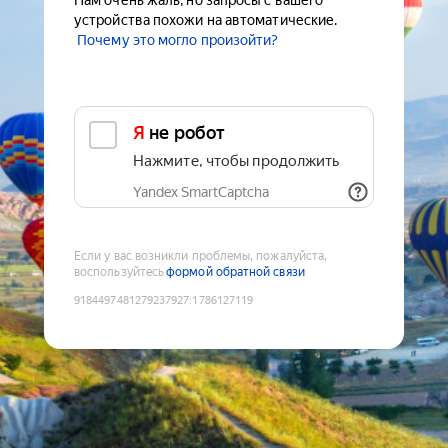
Нам очень жаль, но запросы с вашего
устройства похожи на автоматические.
Почему это могло произойти?
Я не робот
Нажмите, чтобы продолжить
Yandex SmartCaptcha
Если у вас возникли проблемы, пожалуйста,
воспользуйтесь
формой обратной связи
9184497481279237927
:
1786127119