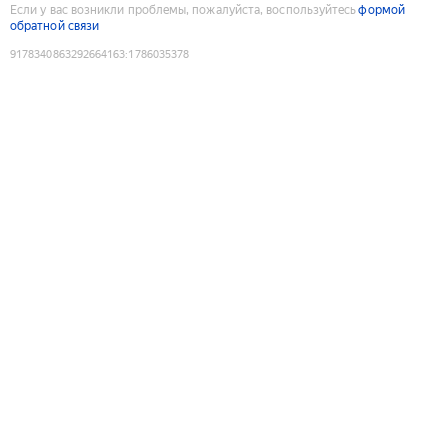
Если у вас возникли проблемы, пожалуйста, воспользуйтесь
формой
обратной связи
9178340863292664163
:
1786035378