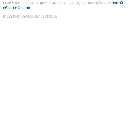
Если у вас возникли проблемы, пожалуйста, воспользуйтесь
формой
обратной связи
9182930451990460806
:
1786103768