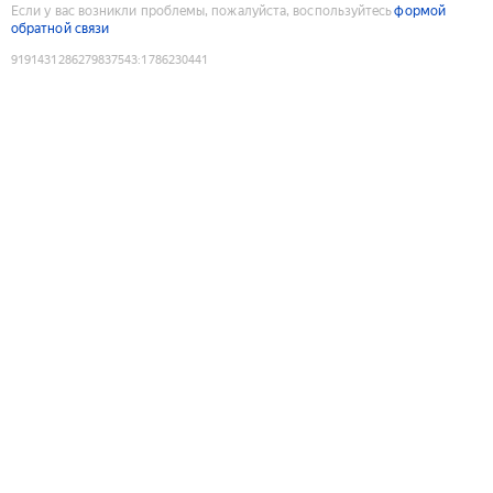
Если у вас возникли проблемы, пожалуйста, воспользуйтесь
формой
обратной связи
9191431286279837543
:
1786230441