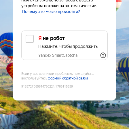
Нам очень жаль, но запросы с вашего
устройства похожи на автоматические.
Почему это могло произойти?
Я не робот
Нажмите, чтобы продолжить
Yandex SmartCaptcha
Если у вас возникли проблемы, пожалуйста,
воспользуйтесь
формой обратной связи
9183727085814760224
:
1786115639