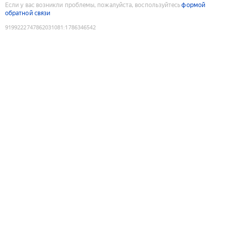
Если у вас возникли проблемы, пожалуйста, воспользуйтесь
формой
обратной связи
9199222747862031081
:
1786346542