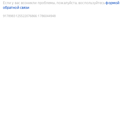
Если у вас возникли проблемы, пожалуйста, воспользуйтесь
формой
обратной связи
9178983125522076866
:
1786044948