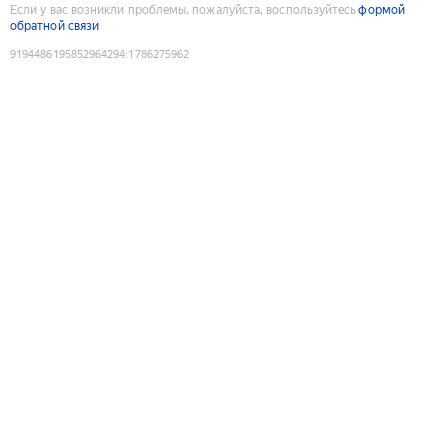
Если у вас возникли проблемы, пожалуйста, воспользуйтесь
формой
обратной связи
9194486195852964294
:
1786275962