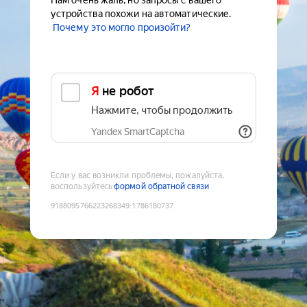
Нам очень жаль, но запросы с вашего
устройства похожи на автоматические.
Почему это могло произойти?
Я не робот
Нажмите, чтобы продолжить
Yandex SmartCaptcha
Если у вас возникли проблемы, пожалуйста,
воспользуйтесь
формой обратной связи
9188095766223268349
:
1786180737