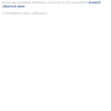
Если у вас возникли проблемы, пожалуйста, воспользуйтесь
формой
обратной связи
9178248894757135821
:
1786034008