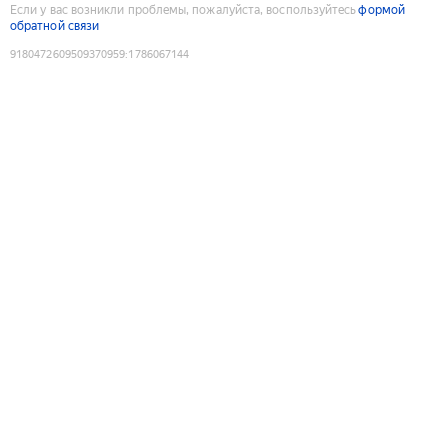
Если у вас возникли проблемы, пожалуйста, воспользуйтесь
формой
обратной связи
9180472609509370959
:
1786067144