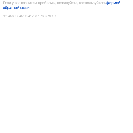
Если у вас возникли проблемы, пожалуйста, воспользуйтесь
формой
обратной связи
9194689854611541238
:
1786278997