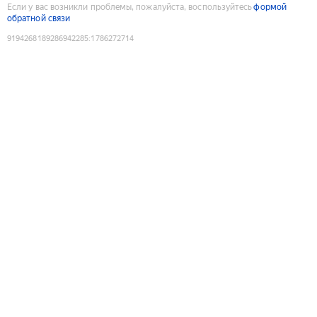
Если у вас возникли проблемы, пожалуйста, воспользуйтесь
формой
обратной связи
9194268189286942285
:
1786272714