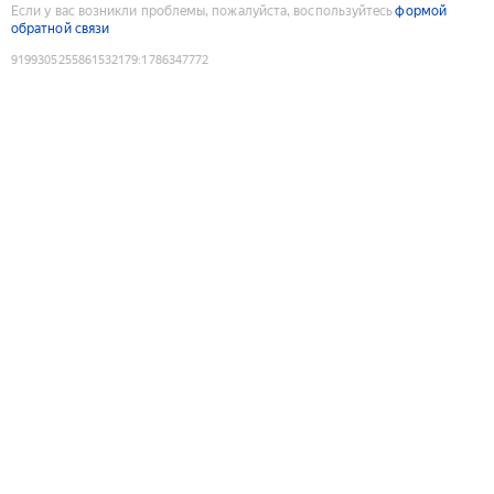
Если у вас возникли проблемы, пожалуйста, воспользуйтесь
формой
обратной связи
9199305255861532179
:
1786347772