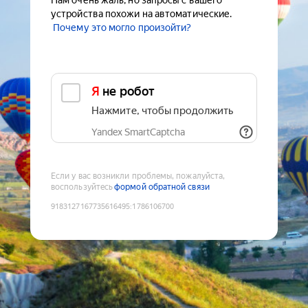
Нам очень жаль, но запросы с вашего
устройства похожи на автоматические.
Почему это могло произойти?
Я не робот
Нажмите, чтобы продолжить
Yandex SmartCaptcha
Если у вас возникли проблемы, пожалуйста,
воспользуйтесь
формой обратной связи
9183127167735616495
:
1786106700