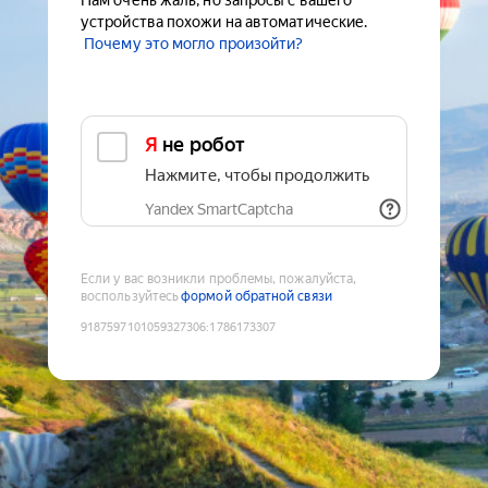
Нам очень жаль, но запросы с вашего
устройства похожи на автоматические.
Почему это могло произойти?
Я не робот
Нажмите, чтобы продолжить
Yandex SmartCaptcha
Если у вас возникли проблемы, пожалуйста,
воспользуйтесь
формой обратной связи
9187597101059327306
:
1786173307