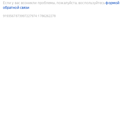
Если у вас возникли проблемы, пожалуйста, воспользуйтесь
формой
обратной связи
9193567873997227974
:
1786262278