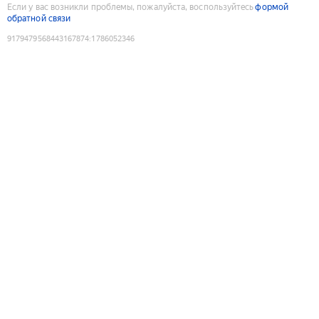
Если у вас возникли проблемы, пожалуйста, воспользуйтесь
формой
обратной связи
9179479568443167874
:
1786052346