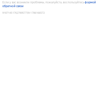
Если у вас возникли проблемы, пожалуйста, воспользуйтесь
формой
обратной связи
9187145176278957739
:
1786166572