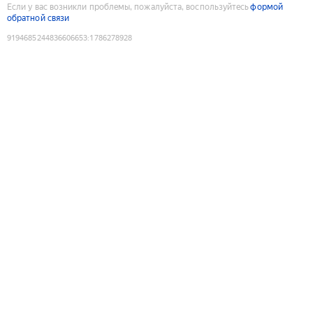
Если у вас возникли проблемы, пожалуйста, воспользуйтесь
формой
обратной связи
9194685244836606653
:
1786278928