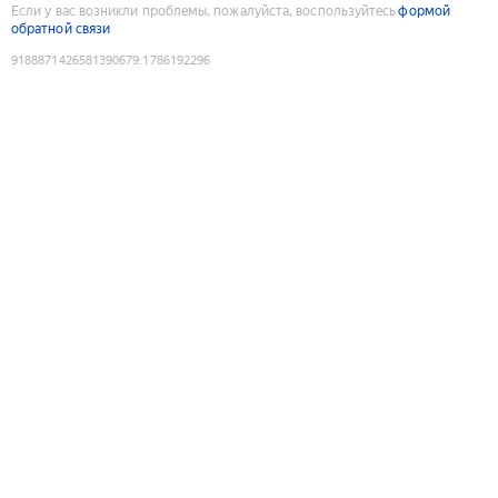
Если у вас возникли проблемы, пожалуйста, воспользуйтесь
формой
обратной связи
9188871426581390679
:
1786192296