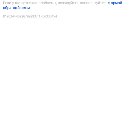
Если у вас возникли проблемы, пожалуйста, воспользуйтесь
формой
обратной связи
9198344409267992937
:
1786333454