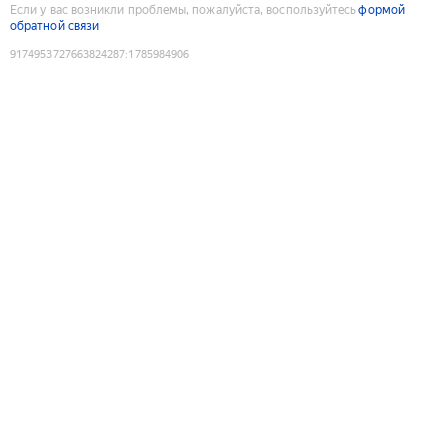
Если у вас возникли проблемы, пожалуйста, воспользуйтесь
формой
обратной связи
9174953727663824287
:
1785984906