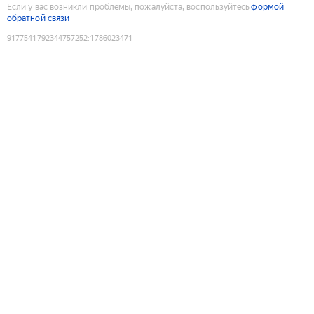
Если у вас возникли проблемы, пожалуйста, воспользуйтесь
формой
обратной связи
9177541792344757252
:
1786023471