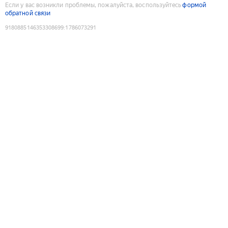
Если у вас возникли проблемы, пожалуйста, воспользуйтесь
формой
обратной связи
9180885146353308699
:
1786073291