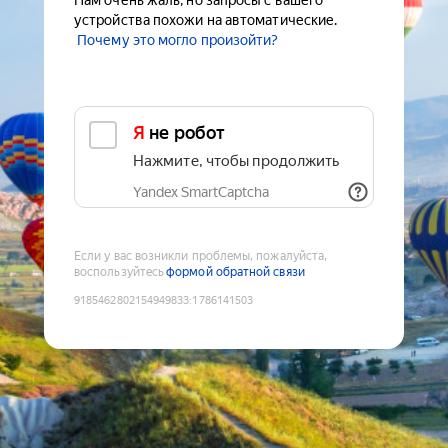
Нам очень жаль, но запросы с вашего
устройства похожи на автоматические.
Почему это могло произойти?
Я не робот
Нажмите, чтобы продолжить
Yandex SmartCaptcha
Если у вас возникли проблемы, пожалуйста,
воспользуйтесь
формой обратной связи
9185462802154949833
:
1786141503