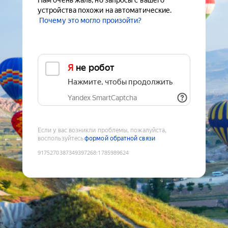
Нам очень жаль, но запросы с вашего
устройства похожи на автоматические.
Почему это могло произойти?
Я не робот
Нажмите, чтобы продолжить
Yandex SmartCaptcha
Если у вас возникли проблемы, пожалуйста,
воспользуйтесь
формой обратной связи
9175270387349397268
:
1785989624