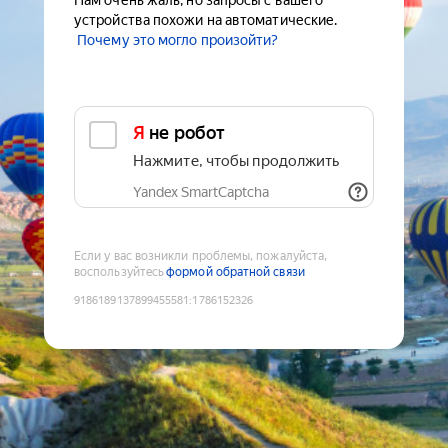
Нам очень жаль, но запросы с вашего
устройства похожи на автоматические.
Почему это могло произойти?
Я не робот
Нажмите, чтобы продолжить
Yandex SmartCaptcha
Если у вас возникли проблемы, пожалуйста,
воспользуйтесь
формой обратной связи
9186189137899455581
:
1786152326