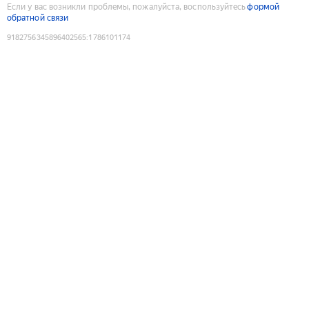
Если у вас возникли проблемы, пожалуйста, воспользуйтесь
формой
обратной связи
9182756345896402565
:
1786101174