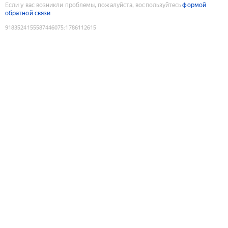
Если у вас возникли проблемы, пожалуйста, воспользуйтесь
формой
обратной связи
9183524155587446075
:
1786112615