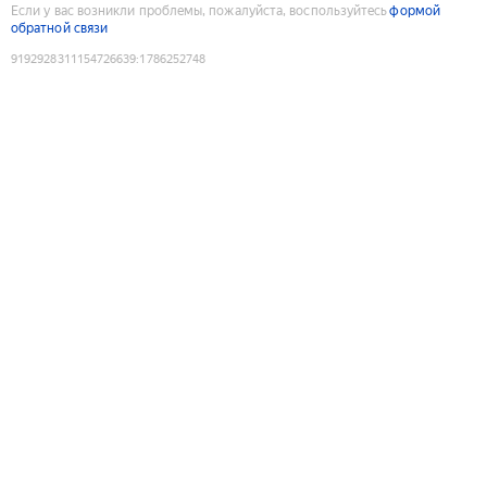
Если у вас возникли проблемы, пожалуйста, воспользуйтесь
формой
обратной связи
9192928311154726639
:
1786252748