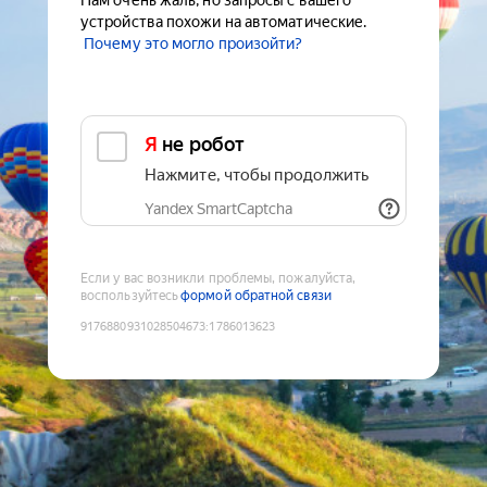
Нам очень жаль, но запросы с вашего
устройства похожи на автоматические.
Почему это могло произойти?
Я не робот
Нажмите, чтобы продолжить
Yandex SmartCaptcha
Если у вас возникли проблемы, пожалуйста,
воспользуйтесь
формой обратной связи
9176880931028504673
:
1786013623