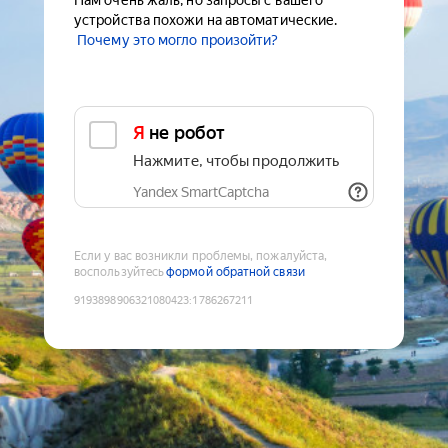
Нам очень жаль, но запросы с вашего
устройства похожи на автоматические.
Почему это могло произойти?
Я не робот
Нажмите, чтобы продолжить
Yandex SmartCaptcha
Если у вас возникли проблемы, пожалуйста,
воспользуйтесь
формой обратной связи
9193898906321080423
:
1786267211