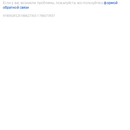
Если у вас возникли проблемы, пожалуйста, воспользуйтесь
формой
обратной связи
9180928525188627303
:
1786073937