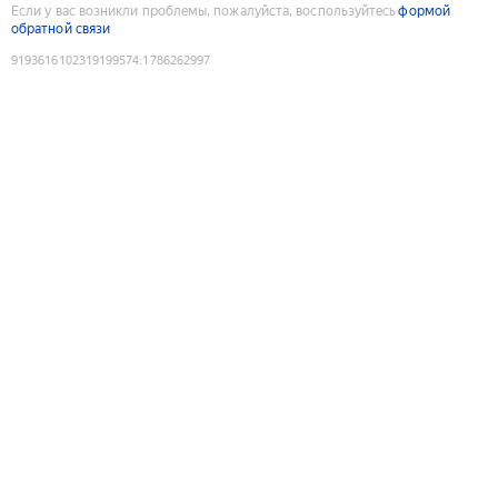
Если у вас возникли проблемы, пожалуйста, воспользуйтесь
формой
обратной связи
9193616102319199574
:
1786262997