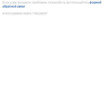
Если у вас возникли проблемы, пожалуйста, воспользуйтесь
формой
обратной связи
9191810858645145804
:
1786236097