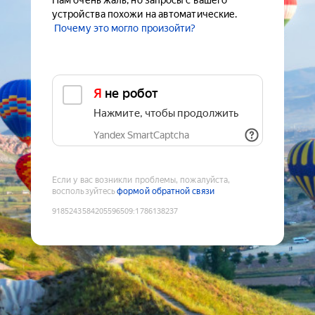
Нам очень жаль, но запросы с вашего
устройства похожи на автоматические.
Почему это могло произойти?
Я не робот
Нажмите, чтобы продолжить
Yandex SmartCaptcha
Если у вас возникли проблемы, пожалуйста,
воспользуйтесь
формой обратной связи
9185243584205596509
:
1786138237